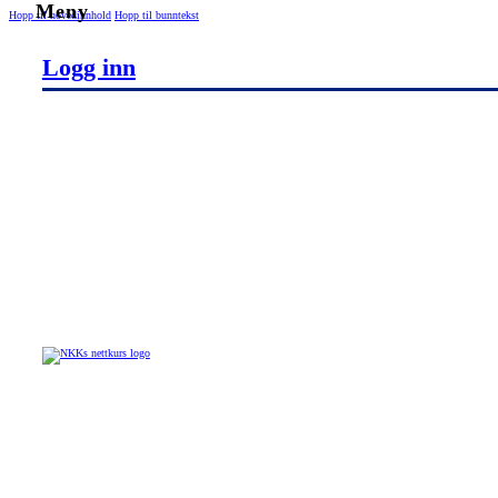
Hopp til hovedinnhold
Hopp til bunntekst
Logg inn