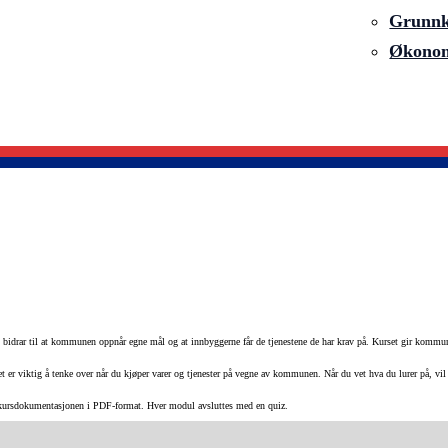
Grunnku
Økonom
idrar til at kommunen oppnår egne mål og at innbyggerne får de tjenestene de har krav på. Kurset gir kommun
 er viktig å tenke over når du kjøper varer og tjenester på vegne av kommunen. Når du vet hva du lurer på, vil 
til kursdokumentasjonen i PDF-format. Hver modul avsluttes med en quiz.