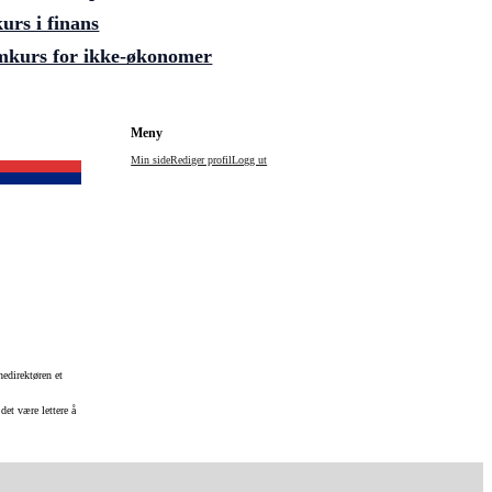
rs i finans
kurs for ikke-økonomer
Meny
Min side
Rediger profil
Logg ut
edirektøren et
det være lettere å