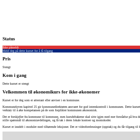
Status
Ikke påmeldt
Meld deg på dette kurset for å få tilgang
Pris
Stengt
Kom i gang
Dette kurset er stengt
Velkommen til økonomikurs for ikke-økonomer
Kurset er for deg som er attestant eller anviser i en kommune.
Kommuneloven kapittel 25 gir kommunedirektøren ansvaret for god internkontroll i kommunen. Dette kurset b
verktøy til å øke kompetansen på de som forplikter kommunen økonomisk.
Det er forskjeller fra kommune til kommune, men kursdeltakerne skal sitte igjen med mer forståelse på hva det
stille spørsmål til økonomiavdelingen, og få tak i deres lokale kontoer og momskoder.
Kurset er inndelt i moduler med tilhørende leksjoner. Det er videoforelesninger (opptak) og du får tilgang 