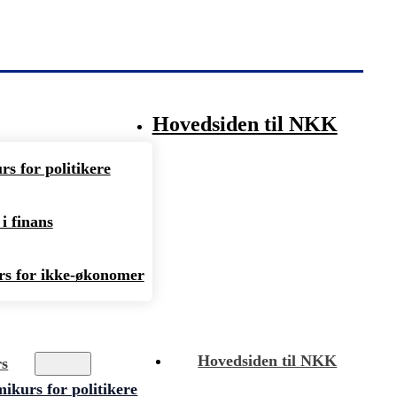
Hovedsiden til NKK
s for politikere
i finans
s for ikke-økonomer
Hovedsiden til NKK
rs
kurs for politikere