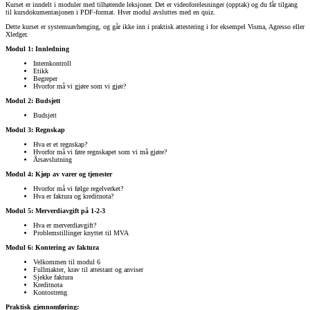
Kurset er inndelt i moduler med tilhørende leksjoner. Det er videoforelesninger (opptak) og du får tilgang
til kursdokumentasjonen i PDF-format. Hver modul avsluttes med en quiz.
Dette kurset er systemuavhenging, og går ikke inn i praktisk attestering i for eksempel Visma, Agresso eller
Xledger.
Modul 1: Innledning
Internkontroll
Etikk
Begreper
Hvorfor må vi gjøre som vi gjør?
Modul 2: Budsjett
Budsjett
Modul 3: Regnskap
Hva er et regnskap?
Hvorfor må vi føre regnskapet som vi må gjøre?
Årsavslutning
Modul 4: Kjøp av varer og tjenester
Hvorfor må vi følge regelverket?
Hva er faktura og kreditnota?
Modul 5: Merverdiavgift på 1-2-3
Hva er merverdiavgift?
Problemstillinger knyttet til MVA
Modul 6: Kontering av faktura
Velkommen til modul 6
Fullmakter, krav til attestant og anviser
Sjekke faktura
Kreditnota
Kontostreng
Praktisk gjennomføring: