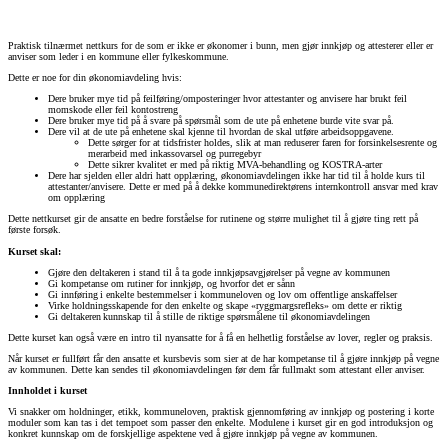
Praktisk tilnærmet nettkurs for de som er ikke er økonomer i bunn, men gjør innkjøp og attesterer eller er
anviser som leder i en kommune eller fylkeskommune.
Dette er noe for din økonomiavdeling hvis:
Dere bruker mye tid på feilføring/omposteringer hvor attestanter og anvisere har brukt feil
momskode eller feil kontostreng
Dere bruker mye tid på å svare på spørsmål som de ute på enhetene burde vite svar på.
Dere vil at de ute på enhetene skal kjenne til hvordan de skal utføre arbeidsoppgavene.
Dette sørger for at tidsfrister holdes, slik at man reduserer faren for forsinkelsesrente og
merarbeid med inkassovarsel og purregebyr
Dette sikrer kvalitet er med på riktig MVA-behandling og KOSTRA-arter
Dere har sjelden eller aldri hatt opplæring, økonomiavdelingen ikke har tid til å holde kurs til
attestanter/anvisere. Dette er med på å dekke kommunedirektørens internkontroll ansvar med krav
om opplæring
Dette nettkurset gir de ansatte en bedre forståelse for rutinene og større mulighet til å gjøre ting rett på
første forsøk.
Kurset skal:
Gjøre den deltakeren i stand til å ta gode innkjøpsavgjørelser på vegne av kommunen
Gi kompetanse om rutiner for innkjøp, og hvorfor det er sånn
Gi innføring i enkelte bestemmelser i kommuneloven og lov om offentlige anskaffelser
Virke holdningsskapende for den enkelte og skape «ryggmargsrefleks» om dette er riktig
Gi deltakeren kunnskap til å stille de riktige spørsmålene til økonomiavdelingen
Dette kurset kan også være en intro til nyansatte for å få en helhetlig forståelse av lover, regler og praksis.
Når kurset er fullført får den ansatte et kursbevis som sier at de har kompetanse til å gjøre innkjøp på vegne
av kommunen. Dette kan sendes til økonomiavdelingen før dem får fullmakt som attestant eller anviser.
Innholdet i kurset
Vi snakker om holdninger, etikk, kommuneloven, praktisk gjennomføring av innkjøp og postering i korte
moduler som kan tas i det tempoet som passer den enkelte. Modulene i kurset gir en god introduksjon og
konkret kunnskap om de forskjellige aspektene ved å gjøre innkjøp på vegne av kommunen.