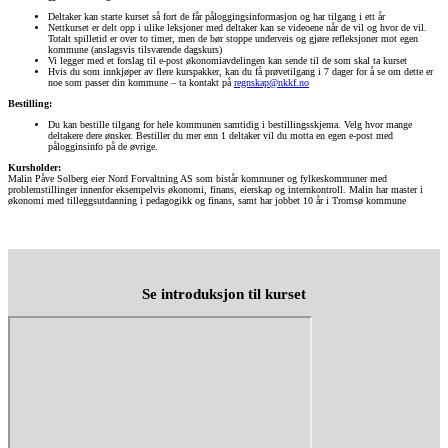
Deltaker kan starte kurset så fort de får påloggingsinformasjon og har tilgang i ett år
Nettkurset er delt opp i ulike leksjoner med deltaker kan se videoene når de vil og hvor de vil.
Totalt spilletid er over to timer, men de bør stoppe underveis og gjøre refleksjoner mot egen
kommune (anslagsvis tilsvarende dagskurs)
Vi legger med et forslag til e-post økonomiavdelingen kan sende til de som skal ta kurset
Hvis du som innkjøper av flere kurspakker, kan du få prøvetilgang i 7 dager for å se om dette er
noe som passer din kommune – ta kontakt på
regnskap@nkkf.no
Bestilling:
Du kan bestille tilgang for hele kommunen samtidig i bestillingsskjema. Velg hvor mange
deltakere dere ønsker. Bestiller du mer enn 1 deltaker vil du motta en egen e-post med
pålogginsinfo på de øvrige.
Kursholder:
Malin Påve Solberg eier Nord Forvaltning AS som bistår kommuner og fylkeskommuner med
problemstillinger innenfor eksempelvis økonomi, finans, eierskap og internkontroll. Malin har master i
økonomi med tilleggsutdanning i pedagogikk og finans, samt har jobbet 10 år i Tromsø kommune
Se introduksjon til kurset