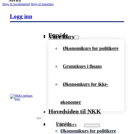
Hopp til hovedinnhold
Hopp til bunntekst
Logg inn
Forside
Våre kurs
Økonomikurs for politikere
Grunnkurs i finans
Økonomkurs for ikke-
økonomer
Hovedsiden til NKK
Forside
Våre kurs
Økonomikurs for politikere