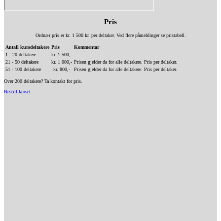
Pris
Ordnær pris er kr. 1 500 kr. per deltaker. Ved flere påmeldinger se pristabell.
Antall kursdeltakere
Pris
Kommentar
1 - 20 deltakere
kr. 1 500,-
21 - 50 deltakere
kr. 1 000,-
Prisen gjelder da for alle deltakere. Pris per deltaker.
51 - 100 deltakere
kr. 800,-
Prisen gjelder da for alle deltakere. Pris per deltaker.
Over 200 deltakere? Ta kontakt for pris.
Bestill kurset