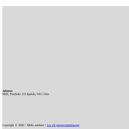
Adresse:
NKK, Postboks 123 Kjelsås, 0411 Oslo
Copyright © 2026 • NKKs nettkurs •
Les vår personvernerklæring