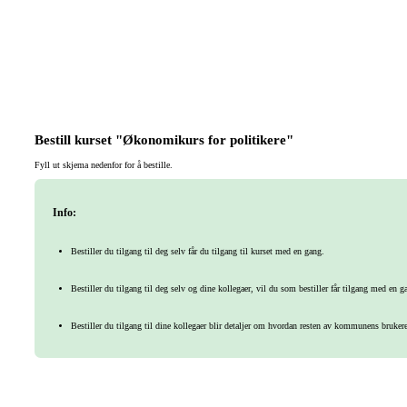
Bestill kurset "Økonomikurs for politikere"
Fyll ut skjema nedenfor for å bestille.
Info:
Bestiller du tilgang til deg selv får du tilgang til kurset med en gang.
Bestiller du tilgang til deg selv og dine kollegaer, vil du som bestiller får tilgang med en 
Bestiller du tilgang til dine kollegaer blir detaljer om hvordan resten av kommunens brukere s