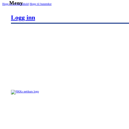
Hopp til hovedinnhold
Hopp til bunntekst
Logg inn