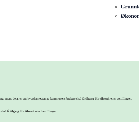
Grunnku
Økonom
gang, mens detaljer om hvordan resten av kommunens brukere skal få tilgang blir tilsendt etter bestillingen.
kal få tilgang blir tilsendt etter bestillingen.