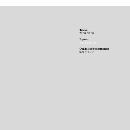
Telefon:
22 94 76 90
E-post:
post@nkkf.no
Organisasjonsnummer:
970 448 314