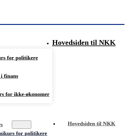
Hovedsiden til NKK
s for politikere
i finans
s for ikke-økonomer
Hovedsiden til NKK
rs
kurs for politikere