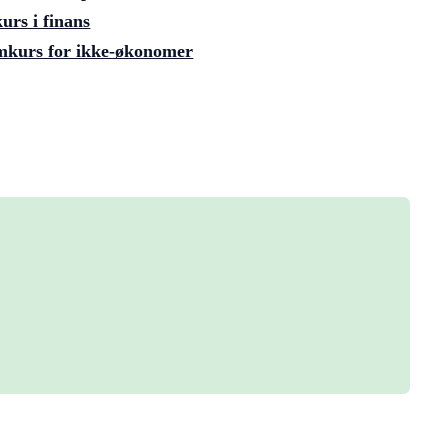
rs i finans
kurs for ikke-økonomer