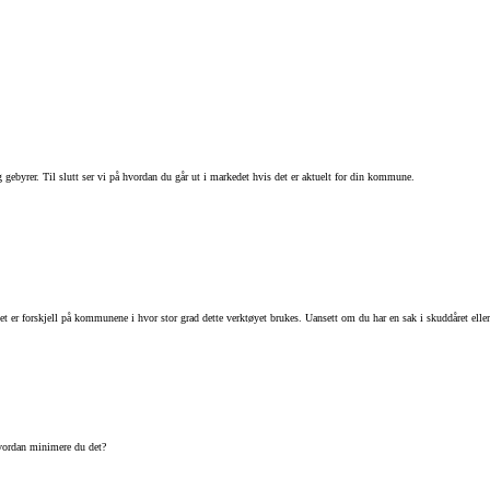
ebyrer. Til slutt ser vi på hvordan du går ut i markedet hvis det er aktuelt for din kommune.
 Det er forskjell på kommunene i hvor stor grad dette verktøyet brukes. Uansett om du har en sak i skuddåret el
hvordan minimere du det?