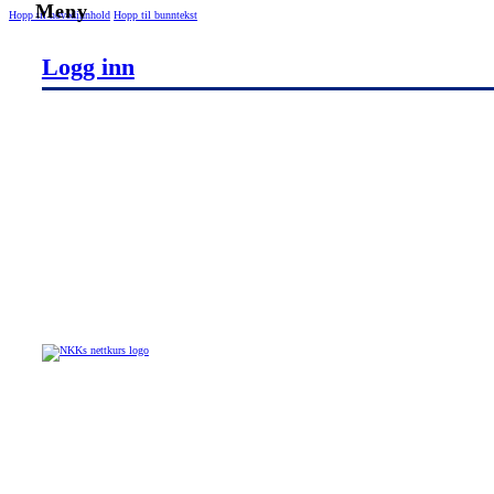
Hopp til hovedinnhold
Hopp til bunntekst
Logg inn