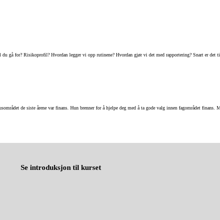
l du gå for? Risikoprofil? Hvordan legger vi opp rutinene? Hvordan gjør vi det med rapportering? Snart er det t
rådet de siste årene var finans. Hun brenner for å hjelpe deg med å ta gode valg innen fagområdet finans. Mal
Se introduksjon til kurset