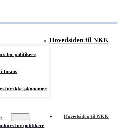
Hovedsiden til NKK
s for politikere
i finans
s for ikke-økonomer
Hovedsiden til NKK
rs
kurs for politikere