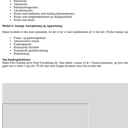
Renterisiko
Valutarisiko
Refinansieringsrisiko
Likviditetsrisiko
Risiko med bankkonto med binding (høyrentekonto)
Risiko med pengemarkedsfond og obligasjonsfond
Risiko med aksjer
Modul 6: Strategi, budsjettering og rapportering
Denne modulen er den mest spennende, for det er her vi skal implementere alt vi har lært. Hvilke strategi ska
Finans- og garantireglement
Administrative rutiner
Finansrapporter
Risikoprofil likviditet
Risikoprofil gjeldsforvaltning
Budsjettering
Om foredragsholderen:
Malin Påve Solberg driver Nord Forvaltning AS. Hun jobbet i nesten 10 år i Tromsø kommune, og hvor fokusom
gjøre noe er risiko i seg selv. På lik linje med å kjøpe produkter uten å ha en plan bak.