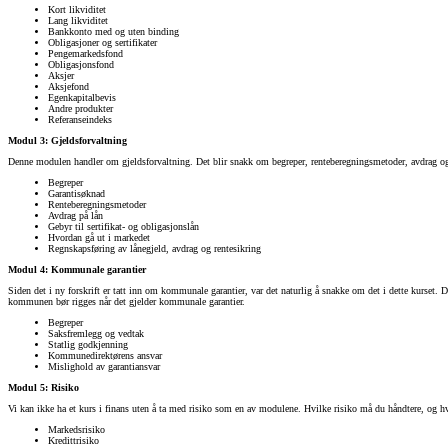
Kort likviditet
Lang likviditet
Bankkonto med og uten binding
Obligasjoner og sertifikater
Pengemarkedsfond
Obligasjonsfond
Aksjer
Aksjefond
Egenkapitalbevis
Andre produkter
Referanseindeks
Modul 3: Gjeldsforvaltning
Denne modulen handler om gjeldsforvaltning. Det blir snakk om begreper, renteberegningsmetoder, avdrag og g
Begreper
Garantisøknad
Renteberegningsmetoder
Avdrag på lån
Gebyr til sertifikat- og obligasjonslån
Hvordan gå ut i markedet
Regnskapsføring av lånegjeld, avdrag og rentesikring
Modul 4: Kommunale garantier
Siden det i ny forskrift er tatt inn om kommunale garantier, var det naturlig å snakke om det i dette kurset.
kommunen bør rigges når det gjelder kommunale garantier.
Begreper
Saksfremlegg og vedtak
Statlig godkjenning
Kommunedirektørens ansvar
Mislighold av garantiansvar
Modul 5: Risiko
Vi kan ikke ha et kurs i finans uten å ta med risiko som en av modulene. Hvilke risiko må du håndtere, og 
Markedsrisiko
Kredittrisiko