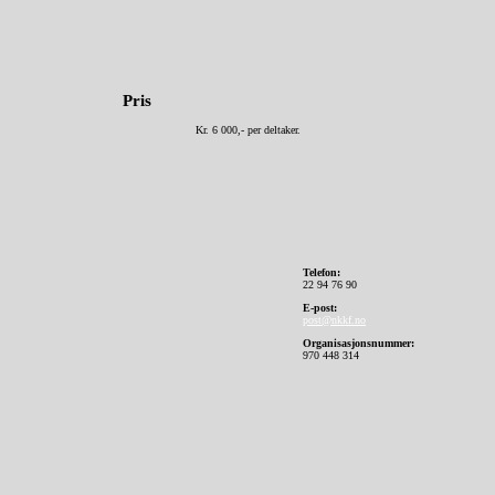
Pris
Kr. 6 000,- per deltaker.
Telefon:
22 94 76 90
E-post:
post@nkkf.no
Organisasjonsnummer:
970 448 314