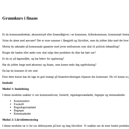
Grunnkurs i finans
Er du kommunedirektør, økonomisjef eller finansrådgiver i en kommune, fylkeskommune, kommunalt foretak
Sitter du alene med ansvaret? Det er store summer i lånegjeld og likviditet, men du jobber ikke med det hver
Mottar du søknader på kommunale garantier med jevne mellomrom som skal til politisk behandling?
Ringer det banker eller andre som skal selge dere produkter du ikke har hørt om?
Er du ny på fagområdet, og har behov for opplæring?
Har du jobbet lenge med økonomi og finans, men kunne tenkt deg oppfriskning?
Da har du kommet til rett sted.
Etter dette kurset kan du lage en god strategi på finansforvaltningen tilpasset din kommune. Du vil kunne 
Innhold
Modul 1: Innledning
I denne modulen snakker vi om kommuneloven, forskrift, regnskapsstandarder, begreper og rentemarkedet.
Kommunelov
Forskrift
Regnskapsstandard
Begreper
Rentemarkedet
Modul 2: Likviditetesstyring
I denne modulen tar vi for oss definisjonen på kort og lang likviditet. Vi snakker om de mest brukte produk