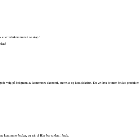
 eller interkommunalt selskap?
 dag?
ta gode valg på bakgrunn av kommunes økonomi, størrelse og kompleksitet. Du vet hva de mest brukte produktene
tene kommuner bruker, og når vi ikke bør ta dem i bruk.