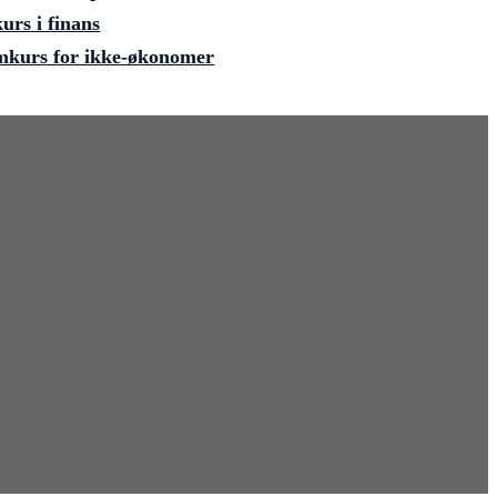
rs i finans
kurs for ikke-økonomer