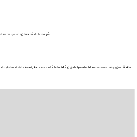
id for budsjettering, hva må du huske på?
in ønsker at dette kurset, kan være med å bidra til å gi gode tjenester til kommunens innbyggere. Å ikke