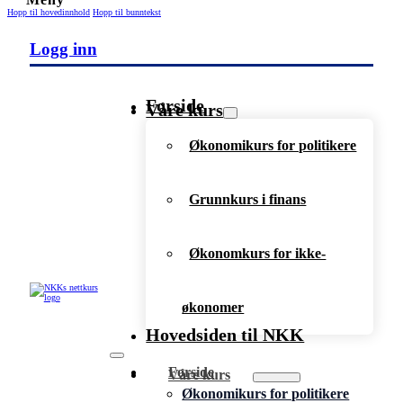
Hopp til hovedinnhold
Hopp til bunntekst
Logg inn
Forside
Våre kurs
Økonomikurs for politikere
Grunnkurs i finans
Økonomkurs for ikke-
økonomer
Hovedsiden til NKK
Forside
Våre kurs
Økonomikurs for politikere