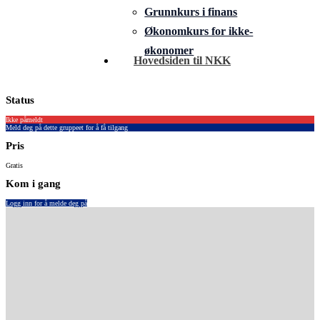
Grunnkurs i finans
Økonomkurs for ikke-
økonomer
Hovedsiden til NKK
Status
Ikke påmeldt
Meld deg på dette gruppeet for å få tilgang
Pris
Gratis
Kom i gang
Logg inn for å melde deg på