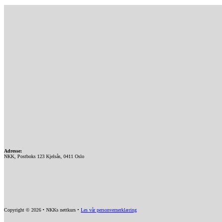
Adresse:
NKK, Postboks 123 Kjelsås, 0411 Oslo
Copyright © 2026 • NKKs nettkurs •
Les vår personvernerklæring