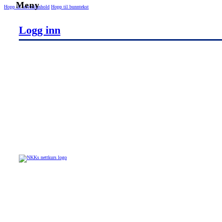
Hopp til hovedinnhold
Hopp til bunntekst
Logg inn