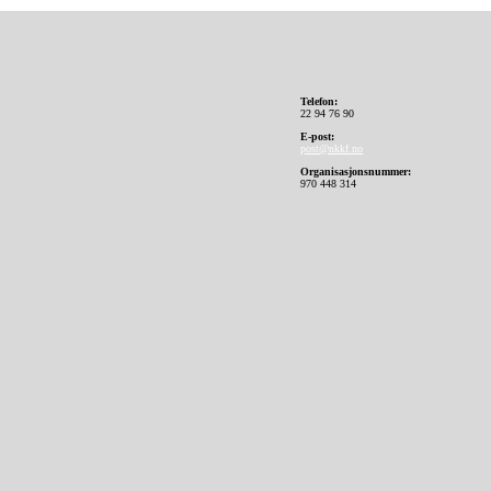
Telefon:
22 94 76 90
E-post:
post@nkkf.no
Organisasjonsnummer:
970 448 314