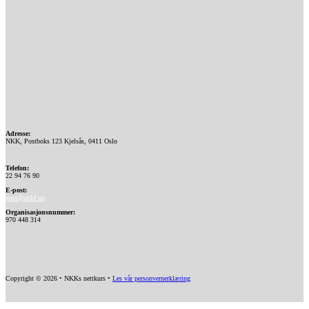
Adresse:
NKK, Postboks 123 Kjelsås, 0411 Oslo
Telefon:
22 94 76 90
E-post:
post@nkkf.no
Organisasjonsnummer:
970 448 314
Copyright © 2026 • NKKs nettkurs •
Les vår personvernerklæring