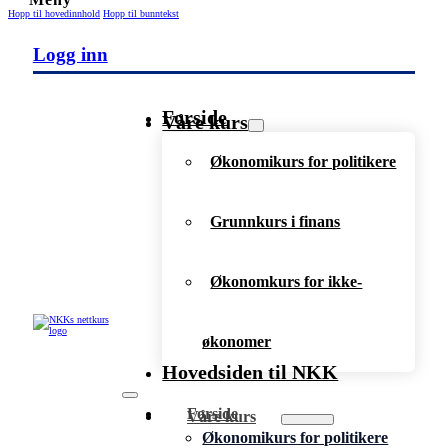
Hopp til hovedinnhold
Hopp til bunntekst
Logg inn
Forside
Våre kurs
Økonomikurs for politikere
Grunnkurs i finans
Økonomkurs for ikke-
økonomer
Hovedsiden til NKK
Forside
Våre kurs
Økonomikurs for politikere