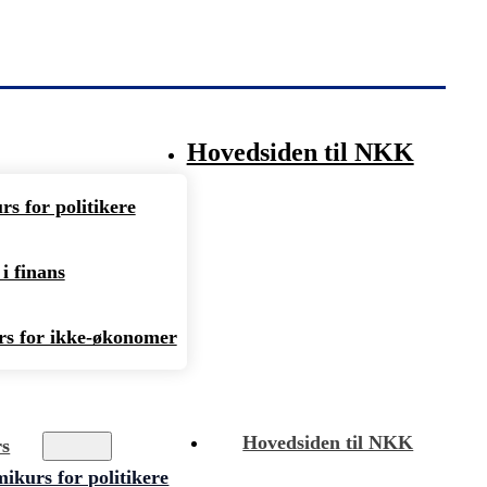
Hovedsiden til NKK
s for politikere
i finans
s for ikke-økonomer
Hovedsiden til NKK
rs
kurs for politikere