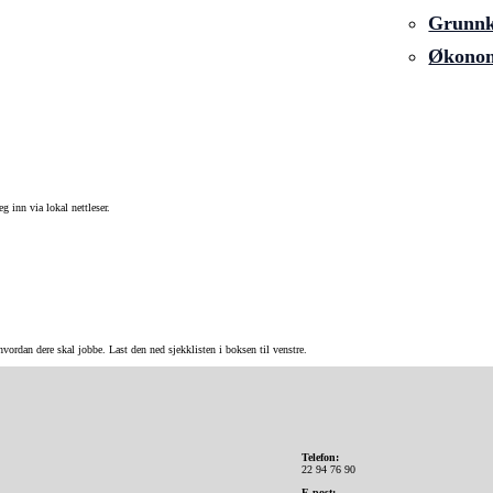
Grunnku
Økonom
g inn via lokal nettleser.
ordan dere skal jobbe. Last den ned sjekklisten i boksen til venstre.
Telefon:
22 94 76 90
E-post: