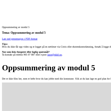
Oppsummering av modul 5
Tema: Oppsummering av modul 5
Last ned presentasjon i PDF-format
Tips:
Hvis du ikke får opp video og er logget på en nettleser via Citrix eller eksternkontorløsning, forsøk å logge de
Noe som ikke fungerer eller faglig spørsmål?
Ta kontakt på telefon 905 07 887 eller e-post
lasse@nkkf.no
.
Oppsummering av modul 5
Det er ikke film her, men et hefte hvor du kan jobbe med din kommune. Slik at du kan lage en god plan for hv