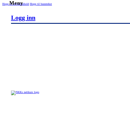
Hopp til hovedinnhold
Hopp til bunntekst
Logg inn